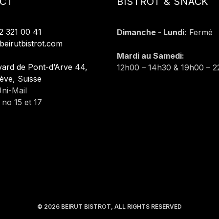
CT
BISTROT & SNACK
2 321 00 41
Dimanche - Lundi:
Fermé
beirutbistrot.com
Mardi au Samedi:
ard de Pont-d’Arve 44,
12h00 – 14h30 & 19h00 – 
ève, Suisse
ni-Mail
no 15 et 17
© 2026
BEIRUT BISTROT
, ALL RIGHTS RESERVED