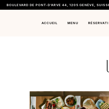
BOULEVARD DE PONT-D’ARVE 44, 1205 GENÈVE, SUISS
Carte M
Carte de
ACCUEIL
MENU
RÉSERVAT
Menu sn
Carte Menu
Carte des boissons
Menu snack