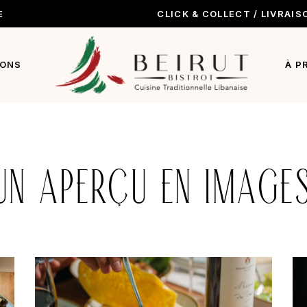
E
CLICK & COLLECT / LIVRAIS
enu
s boissons
IONS
À P
ack
UN APERÇU EN IMAGE