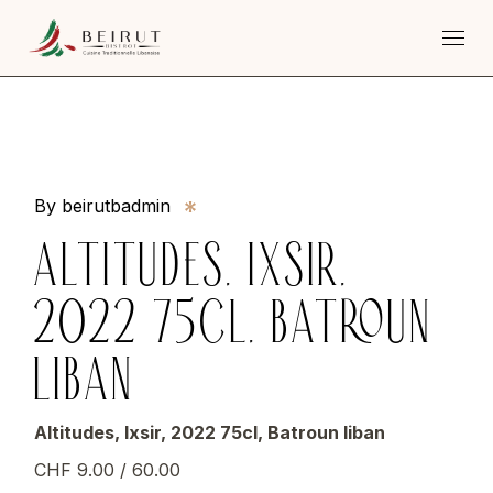
Skip
to
the
content
By beirutbadmin
ALTITUDES, IXSIR,
2022 75CL, BATROUN
LIBAN
Altitudes, Ixsir, 2022 75cl, Batroun liban
CHF 9.00 / 60.00