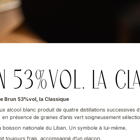
N 53%VOL, LA CL
e Brun 53%vol, la Classique
eux alcool blanc produit de quatre distillations successives d
s, en présence de graines d’anis vert soigneusement sélecti
la boisson nationale du Liban. Un symbole à lui-même.
boit toujours frais, accompagné d’un glaçon.