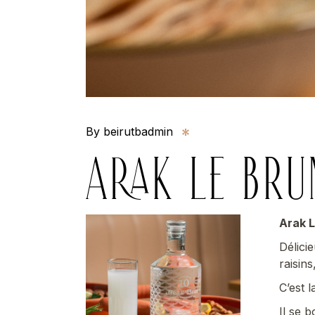
By beirutbadmin
ARAK LE BRU
Arak L
Délici
raisin
C’est 
Il se 