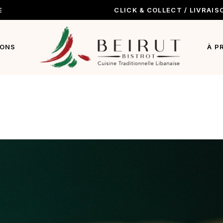
E
CLICK & COLLECT / LIVRAIS
nu
 boissons
IONS
À P
ack