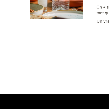
On « s
tant qu
Un vra