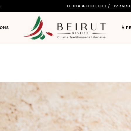
E
CLICK & COLLECT / LIVRAIS
nu
 boissons
IONS
À P
ack