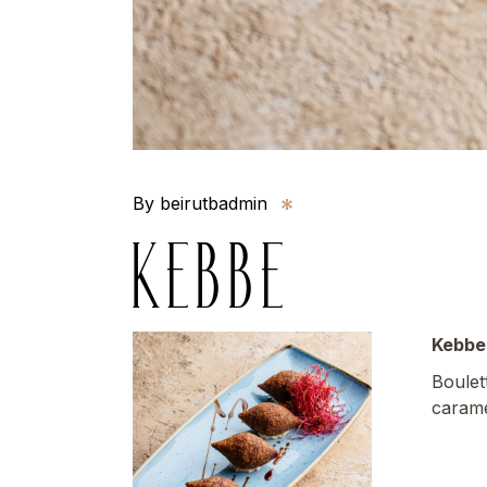
By beirutbadmin
KEBBE
Kebbe
Boulet
caramé