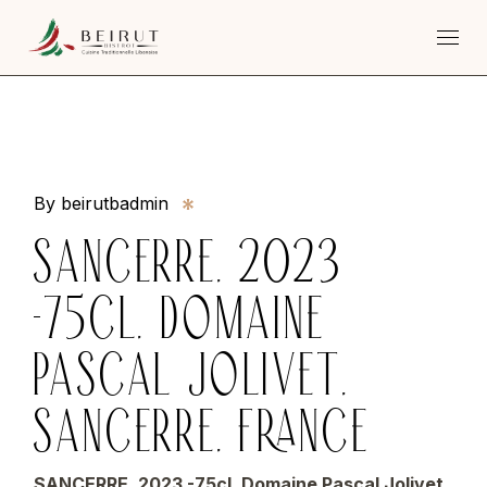
Skip
to
the
content
By beirutbadmin
SANCERRE, 2023
-75CL, DOMAINE
PASCAL JOLIVET,
SANCERRE, FRANCE
SANCERRE, 2023 -75cl, Domaine Pascal Jolivet,