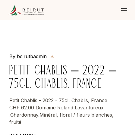
Skip
to
the
content
By beirutbadmin
PETIT CHABLIS – 2022 –
75CL, CHABLIS, FRANCE
Petit Chablis - 2022 - 75cl, Chablis, France
CHF 62.00 Domaine Roland Lavantureux
.Chardonnay.Minéral, floral / fleurs blanches,
fruité.
READ MORE