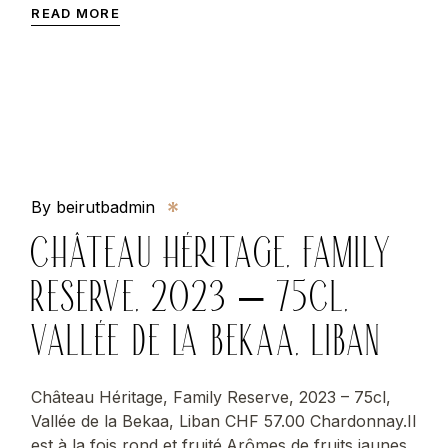
READ MORE
By beirutbadmin
CHÂTEAU HÉRITAGE, FAMILY
RESERVE, 2023 – 75CL,
VALLÉE DE LA BEKAA, LIBAN
Château Héritage, Family Reserve, 2023 – 75cl,
Vallée de la Bekaa, Liban CHF 57.00 Chardonnay.Il
est à la fois rond et fruité.Arômes de fruits jaunes